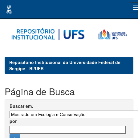
Skip
navigation
Repositório Institucional da Universidade Federal de
Sergipe - RI/UFS
Página de Busca
Buscar em:
por