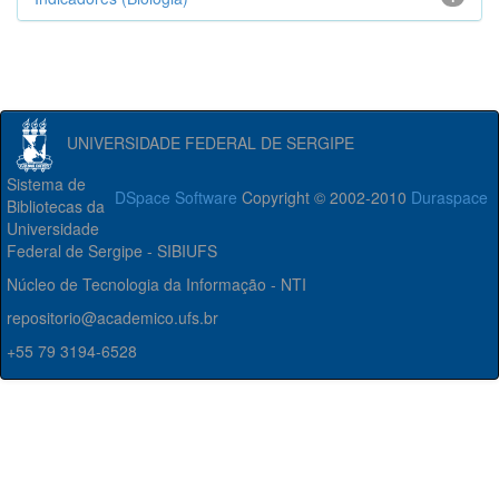
UNIVERSIDADE FEDERAL DE SERGIPE
Sistema de
DSpace Software
Copyright © 2002-2010
Duraspace
Bibliotecas da
Universidade
Federal de Sergipe - SIBIUFS
Núcleo de Tecnologia da Informação - NTI
repositorio@academico.ufs.br
+55 79 3194-6528