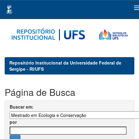
Skip
navigation
Repositório Institucional da Universidade Federal de
Sergipe - RI/UFS
Página de Busca
Buscar em:
por