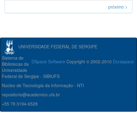
próximo >
UNIVERSIDADE FEDERAL DE SERGIPE
Sistema de
DSpace Software
Copyright © 2002-2010
Duraspace
Bibliotecas da
Universidade
Federal de Sergipe - SIBIUFS
Núcleo de Tecnologia da Informação - NTI
repositorio@academico.ufs.br
+55 79 3194-6528