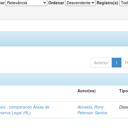
por
Ordenar
Registro(s)
Anterior
1
P
Autor(es)
Tip
leiro : comparando Áreas de
Almeida, Rony
Diss
serva Legal (RL)
Peterson Santos