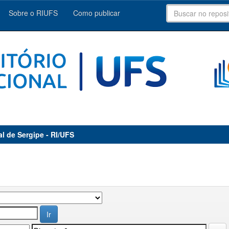
Sobre o RIUFS
Como publicar
al de Sergipe - RI/UFS