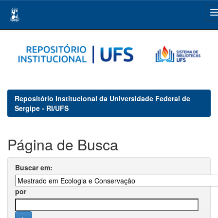
Skip
navigation
Repositório Institucional da Universidade Federal de
Sergipe - RI/UFS
Página de Busca
Buscar em:
por