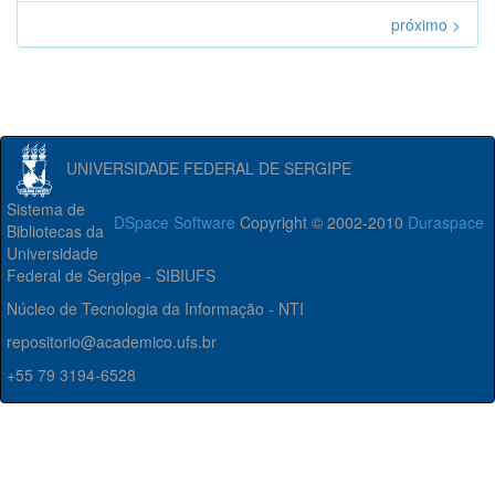
próximo >
UNIVERSIDADE FEDERAL DE SERGIPE
Sistema de
DSpace Software
Copyright © 2002-2010
Duraspace
Bibliotecas da
Universidade
Federal de Sergipe - SIBIUFS
Núcleo de Tecnologia da Informação - NTI
repositorio@academico.ufs.br
+55 79 3194-6528