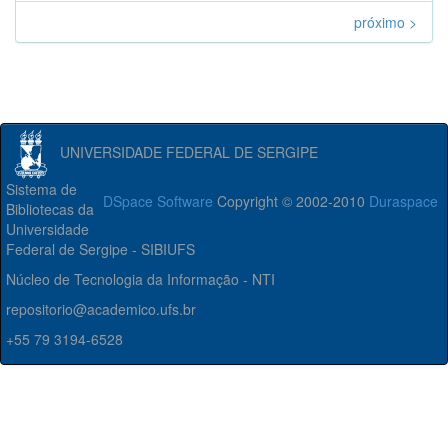
próximo >
UNIVERSIDADE FEDERAL DE SERGIPE
Sistema de
DSpace Software
Copyright © 2002-2010
Duraspace
Bibliotecas da
Universidade
Federal de Sergipe - SIBIUFS
Núcleo de Tecnologia da Informação - NTI
repositorio@academico.ufs.br
+55 79 3194-6528