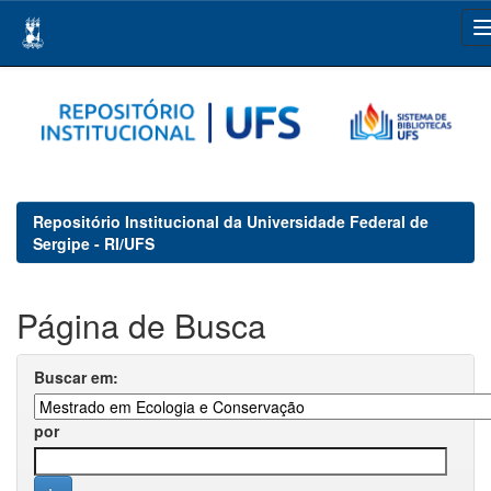
Skip
navigation
Repositório Institucional da Universidade Federal de
Sergipe - RI/UFS
Página de Busca
Buscar em:
por