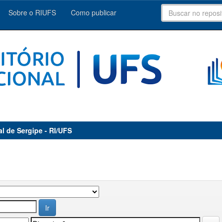
Sobre o RIUFS
Como publicar
al de Sergipe - RI/UFS