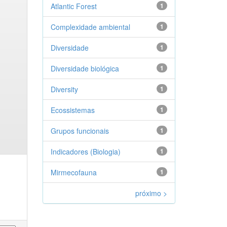
Atlantic Forest
1
Complexidade ambiental
1
Diversidade
1
Diversidade biológica
1
Diversity
1
Ecossistemas
1
Grupos funcionais
1
Indicadores (Biologia)
1
Mirmecofauna
1
próximo >