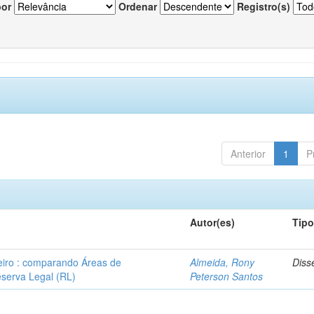
por
Ordenar
Registro(s)
Anterior
1
P
Autor(es)
Tip
leiro : comparando Áreas de
Almeida, Rony
Diss
serva Legal (RL)
Peterson Santos