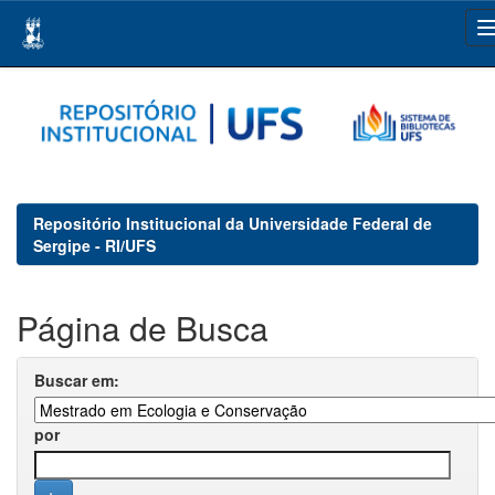
Skip
navigation
Repositório Institucional da Universidade Federal de
Sergipe - RI/UFS
Página de Busca
Buscar em:
por