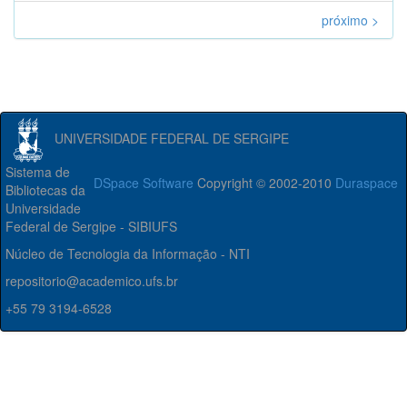
próximo >
UNIVERSIDADE FEDERAL DE SERGIPE
Sistema de
DSpace Software
Copyright © 2002-2010
Duraspace
Bibliotecas da
Universidade
Federal de Sergipe - SIBIUFS
Núcleo de Tecnologia da Informação - NTI
repositorio@academico.ufs.br
+55 79 3194-6528