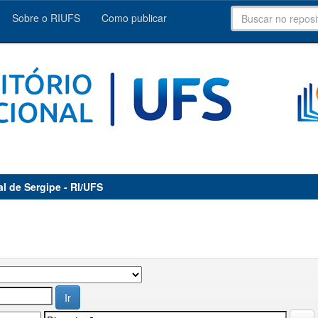
Sobre o RIUFS
Como publicar
al de Sergipe - RI/UFS