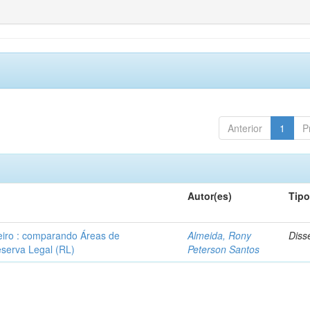
Anterior
1
P
Autor(es)
Tip
leiro : comparando Áreas de
Almeida, Rony
Diss
serva Legal (RL)
Peterson Santos