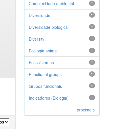
Complexidade ambiental
1
Diversidade
1
Diversidade biológica
1
Diversity
1
Ecologia animal
1
Ecossistemas
1
Functional groups
1
Grupos funcionais
1
Indicadores (Biologia)
1
próximo >