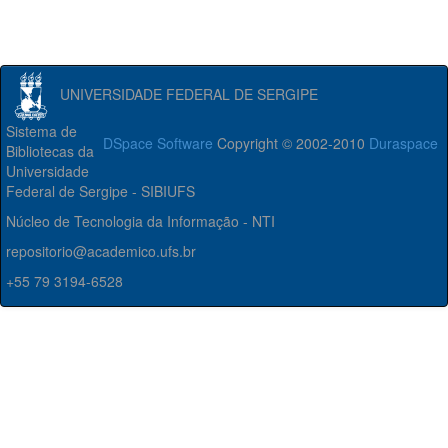
UNIVERSIDADE FEDERAL DE SERGIPE
Sistema de
DSpace Software
Copyright © 2002-2010
Duraspace
Bibliotecas da
Universidade
Federal de Sergipe - SIBIUFS
Núcleo de Tecnologia da Informação - NTI
repositorio@academico.ufs.br
+55 79 3194-6528