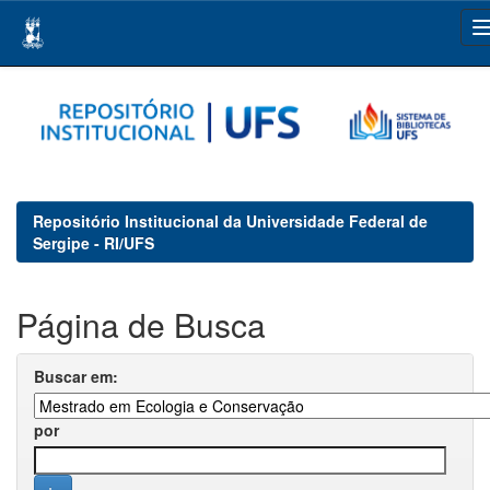
Skip
navigation
Repositório Institucional da Universidade Federal de
Sergipe - RI/UFS
Página de Busca
Buscar em:
por