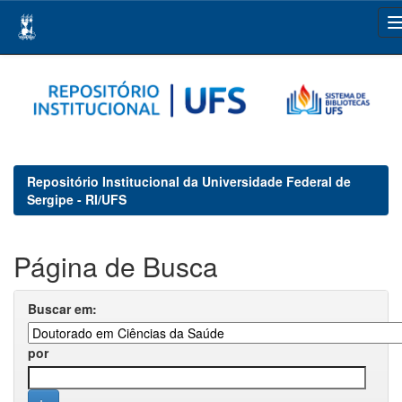
Skip
navigation
Repositório Institucional da Universidade Federal de
Sergipe - RI/UFS
Página de Busca
Buscar em:
por