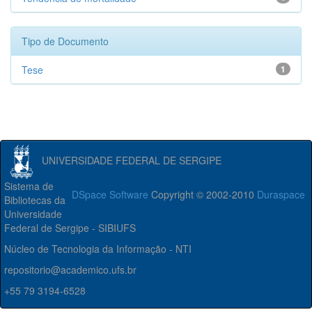
Tipo de Documento
Tese
1
UNIVERSIDADE FEDERAL DE SERGIPE
Sistema de
DSpace Software
Copyright © 2002-2010
Duraspace
Bibliotecas da
Universidade
Federal de Sergipe - SIBIUFS
Núcleo de Tecnologia da Informação - NTI
repositorio@academico.ufs.br
+55 79 3194-6528