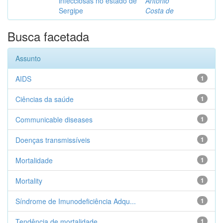
infecciosas no estado de
Antonio
Sergipe
Costa de
Busca facetada
Assunto
AIDS
1
Ciências da saúde
1
Communicable diseases
1
Doenças transmissíveis
1
Mortalidade
1
Mortality
1
Síndrome de Imunodeficiência Adqu...
1
Tendência de mortalidade
1