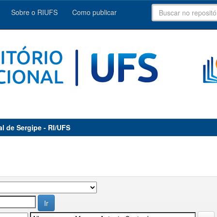
Sobre o RIUFS
Como publicar
al de Sergipe - RI/UFS