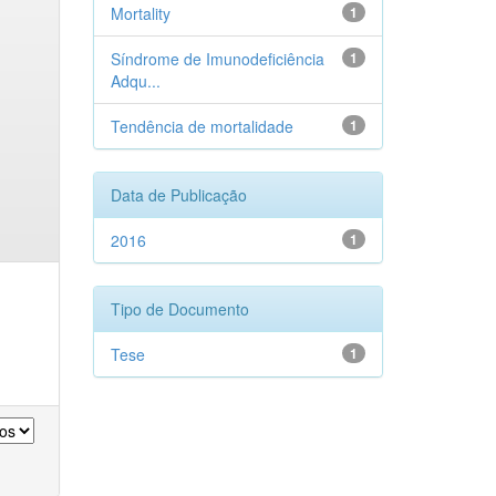
Mortality
1
Síndrome de Imunodeficiência
1
Adqu...
Tendência de mortalidade
1
Data de Publicação
2016
1
Tipo de Documento
Tese
1