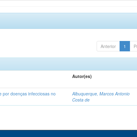
Anterior
1
P
Autor(es)
e por doenças infecciosas no
Albuquerque, Marcos Antonio
Costa de