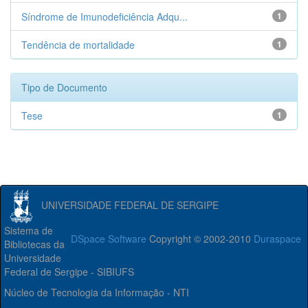
Síndrome de Imunodeficiência Adqu...
1
Tendência de mortalidade
1
Tipo de Documento
Tese
1
UNIVERSIDADE FEDERAL DE SERGIPE
Sistema de
DSpace Software
Copyright © 2002-2010
Duraspace
Bibliotecas da
Universidade
Federal de Sergipe - SIBIUFS
Núcleo de Tecnologia da Informação - NTI