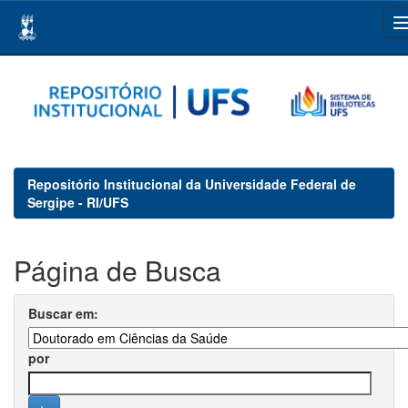
Skip
navigation
Repositório Institucional da Universidade Federal de
Sergipe - RI/UFS
Página de Busca
Buscar em:
por