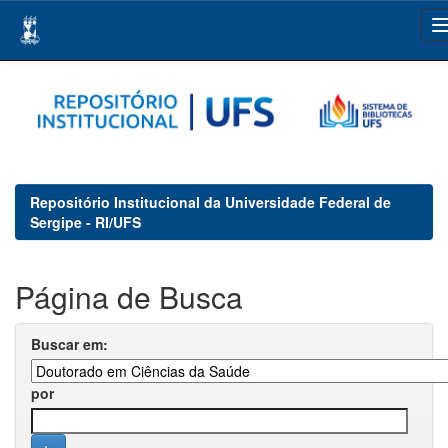
Skip
navigation
Repositório Institucional da Universidade Federal de
Sergipe - RI/UFS
Página de Busca
Buscar em:
por