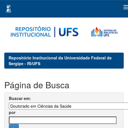
Skip
navigation
Repositório Institucional da Universidade Federal de
Sergipe - RI/UFS
Página de Busca
Buscar em:
por