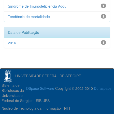
Síndrome de Imunodeficiência Adqu...
1
Tendência de mortalidade
1
Data de Publicação
2016
1
UNIVERSIDADE FEDERAL DE SERGIPE
Sistema de
DSpace Software
Copyright © 2002-2010
Duraspace
Bibliotecas da
Universidade
Federal de Sergipe - SIBIUFS
Núcleo de Tecnologia da Informação - NTI