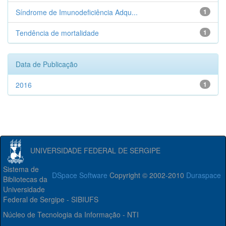
Síndrome de Imunodeficiência Adqu...
1
Tendência de mortalidade
1
Data de Publicação
2016
1
UNIVERSIDADE FEDERAL DE SERGIPE
Sistema de
DSpace Software
Copyright © 2002-2010
Duraspace
Bibliotecas da
Universidade
Federal de Sergipe - SIBIUFS
Núcleo de Tecnologia da Informação - NTI