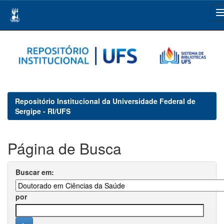
Skip
navigation
Repositório Institucional da Universidade Federal de
Sergipe - RI/UFS
Página de Busca
Buscar em:
por