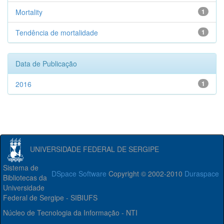
Mortality
1
Tendência de mortalidade
1
Data de Publicação
2016
1
UNIVERSIDADE FEDERAL DE SERGIPE
Sistema de
DSpace Software
Copyright © 2002-2010
Duraspace
Bibliotecas da
Universidade
Federal de Sergipe - SIBIUFS
Núcleo de Tecnologia da Informação - NTI