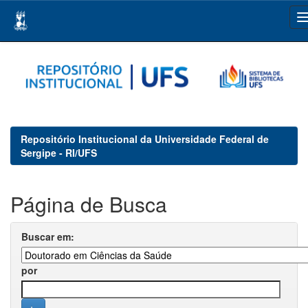
Skip
navigation
Repositório Institucional da Universidade Federal de
Sergipe - RI/UFS
Página de Busca
Buscar em:
por