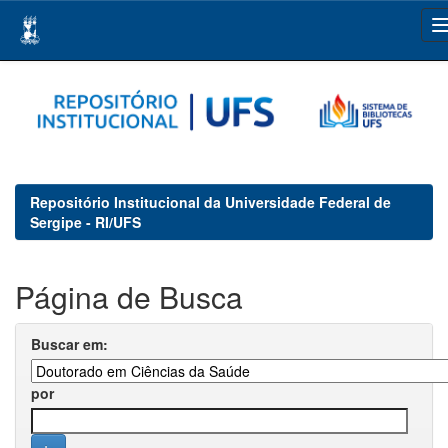
Skip
navigation
Repositório Institucional da Universidade Federal de
Sergipe - RI/UFS
Página de Busca
Buscar em:
por