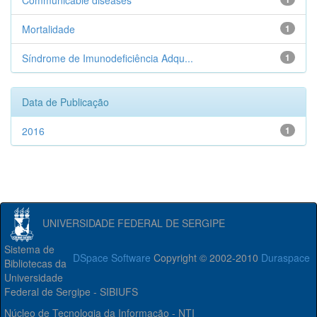
Communicable diseases
Mortalidade
1
Síndrome de Imunodeficiência Adqu...
1
Data de Publicação
2016
1
UNIVERSIDADE FEDERAL DE SERGIPE
Sistema de
DSpace Software
Copyright © 2002-2010
Duraspace
Bibliotecas da
Universidade
Federal de Sergipe - SIBIUFS
Núcleo de Tecnologia da Informação - NTI