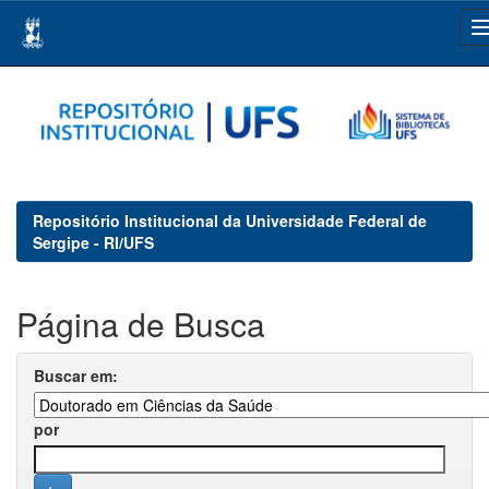
Skip
navigation
Repositório Institucional da Universidade Federal de
Sergipe - RI/UFS
Página de Busca
Buscar em:
por