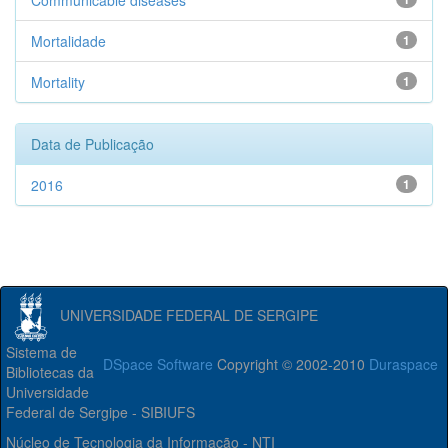
Communicable diseases
Mortalidade
1
Mortality
1
Data de Publicação
2016
1
UNIVERSIDADE FEDERAL DE SERGIPE
Sistema de
DSpace Software
Copyright © 2002-2010
Duraspace
Bibliotecas da
Universidade
Federal de Sergipe - SIBIUFS
Núcleo de Tecnologia da Informação - NTI