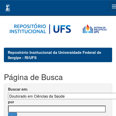
Skip
navigation
Repositório Institucional da Universidade Federal de
Sergipe - RI/UFS
Página de Busca
Buscar em:
por