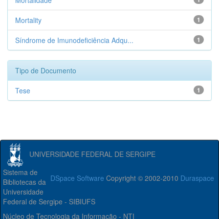
Mortalidade
Mortality
1
Síndrome de Imunodeficiência Adqu...
1
Tipo de Documento
Tese
1
UNIVERSIDADE FEDERAL DE SERGIPE
Sistema de
DSpace Software
Copyright © 2002-2010
Duraspace
Bibliotecas da
Universidade
Federal de Sergipe - SIBIUFS
Núcleo de Tecnologia da Informação - NTI