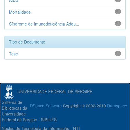
AIDS
Mortalidade
1
Síndrome de Imunodeficiência Adqu...
1
Tipo de Documento
Tese
1
UNIVERSIDADE FEDERAL DE SERGIPE
Sistema de
DSpace Software
Copyright © 2002-2010
Duraspace
Bibliotecas da
Universidade
Federal de Sergipe - SIBIUFS
Núcleo de Tecnologia da Informação - NTI