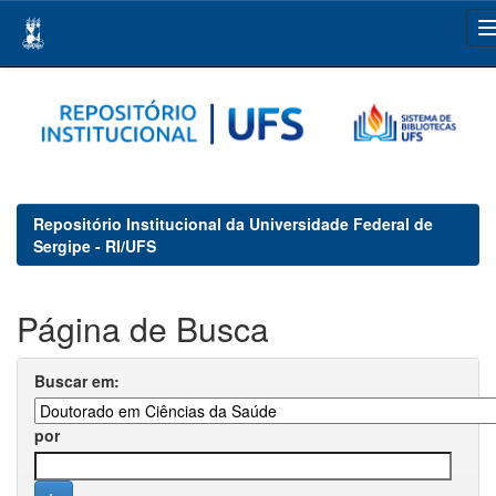
Skip
navigation
Repositório Institucional da Universidade Federal de
Sergipe - RI/UFS
Página de Busca
Buscar em:
por