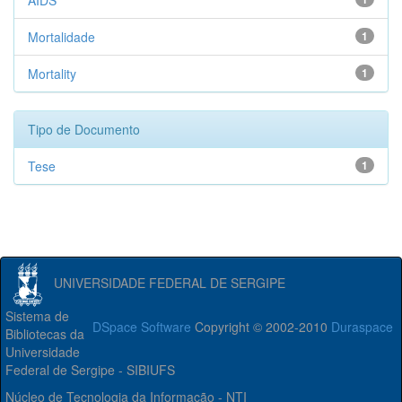
AIDS
Mortalidade
1
Mortality
1
Tipo de Documento
Tese
1
UNIVERSIDADE FEDERAL DE SERGIPE
Sistema de
DSpace Software
Copyright © 2002-2010
Duraspace
Bibliotecas da
Universidade
Federal de Sergipe - SIBIUFS
Núcleo de Tecnologia da Informação - NTI