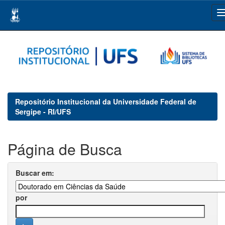
Skip
navigation
Repositório Institucional da Universidade Federal de
Sergipe - RI/UFS
Página de Busca
Buscar em:
por