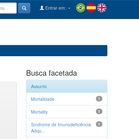
Entrar em:
Busca facetada
Assunto
Mortalidade
1
Mortality
1
Síndrome de Imunodeficiência
1
Adqu...