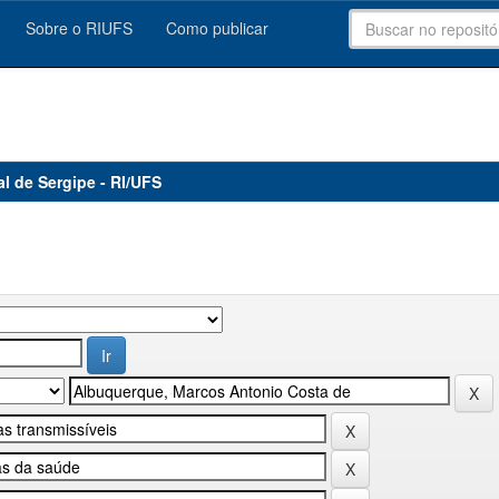
Sobre o RIUFS
Como publicar
al de Sergipe - RI/UFS