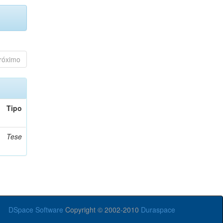
róximo
Tipo
Tese
DSpace Software
Copyright © 2002-2010
Duraspace