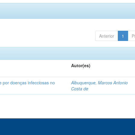
Anterior
1
P
Autor(es)
e por doenças infecciosas no
Albuquerque, Marcos Antonio
Costa de