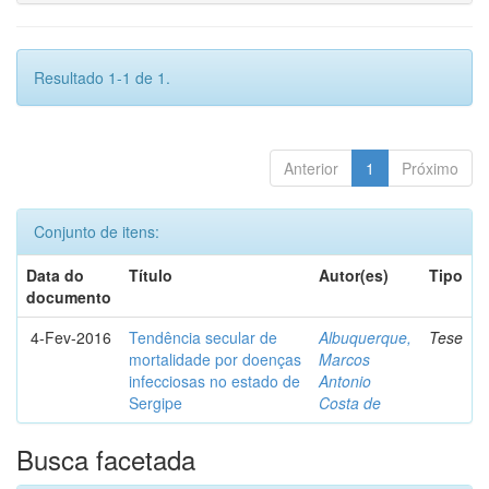
Resultado 1-1 de 1.
Anterior
1
Próximo
Conjunto de itens:
Data do
Título
Autor(es)
Tipo
documento
4-Fev-2016
Tendência secular de
Albuquerque,
Tese
mortalidade por doenças
Marcos
infecciosas no estado de
Antonio
Sergipe
Costa de
Busca facetada