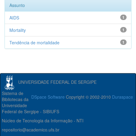
Assunto
AIDS
1
Mortality
1
Tendência de mortalidade
1
UNIVERSIDADE FEDERAL DE SERGIPE
Sistema de
DSpace Software
Copyright © 2002-2010
Duraspace
Bibliotecas da
Universidade
Federal de Sergipe - SIBIUFS
Núcleo de Tecnologia da Informação - NTI
repositorio@academico.ufs.br