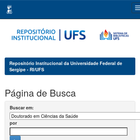
Skip
navigation
Repositório Institucional da Universidade Federal de
Sergipe - RI/UFS
Página de Busca
Buscar em:
por