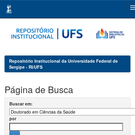
Skip
navigation
Repositório Institucional da Universidade Federal de
Sergipe - RI/UFS
Página de Busca
Buscar em:
por