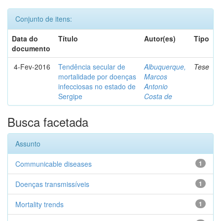
Conjunto de itens:
Data do
Título
Autor(es)
Tipo
documento
4-Fev-2016
Tendência secular de
Albuquerque,
Tese
mortalidade por doenças
Marcos
infecciosas no estado de
Antonio
Sergipe
Costa de
Busca facetada
Assunto
Communicable diseases
1
Doenças transmissíveis
1
Mortality trends
1