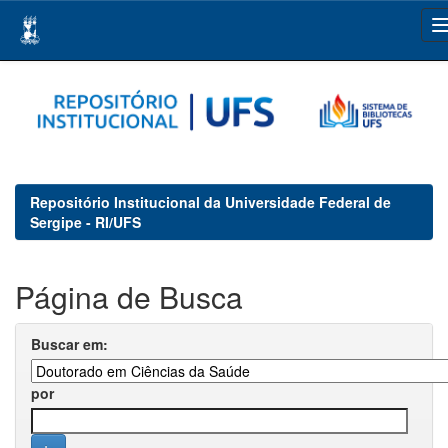
Skip
navigation
Repositório Institucional da Universidade Federal de
Sergipe - RI/UFS
Página de Busca
Buscar em:
por