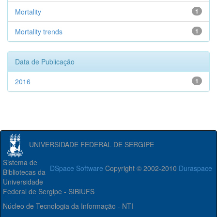
Mortality
1
Mortality trends
1
Data de Publicação
2016
1
UNIVERSIDADE FEDERAL DE SERGIPE
Sistema de
DSpace Software
Copyright © 2002-2010
Duraspace
Bibliotecas da
Universidade
Federal de Sergipe - SIBIUFS
Núcleo de Tecnologia da Informação - NTI