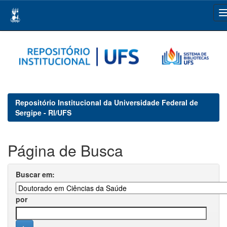
Skip
navigation
Repositório Institucional da Universidade Federal de
Sergipe - RI/UFS
Página de Busca
Buscar em:
por