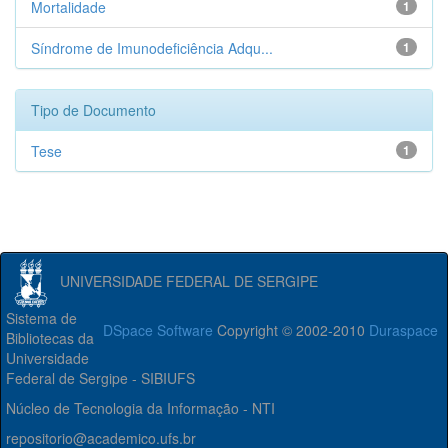
Mortalidade
1
Síndrome de Imunodeficiência Adqu...
1
Tipo de Documento
Tese
1
UNIVERSIDADE FEDERAL DE SERGIPE
Sistema de
DSpace Software
Copyright © 2002-2010
Duraspace
Bibliotecas da
Universidade
Federal de Sergipe - SIBIUFS
Núcleo de Tecnologia da Informação - NTI
repositorio@academico.ufs.br