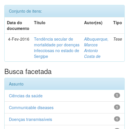
Conjunto de itens:
Data do
Título
Autor(es)
Tipo
documento
4-Fev-2016
Tendência secular de
Albuquerque,
Tese
mortalidade por doenças
Marcos
infecciosas no estado de
Antonio
Sergipe
Costa de
Busca facetada
Assunto
Ciências da saúde
1
Communicable diseases
1
Doenças transmissíveis
1