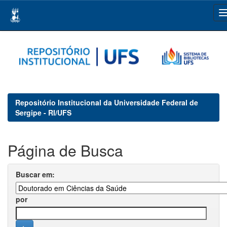
Skip
navigation
Repositório Institucional da Universidade Federal de
Sergipe - RI/UFS
Página de Busca
Buscar em:
por