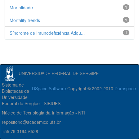
Mortalidade
1
Mortality trends
1
Síndrome de Imunodeficiência Adqu...
1
UNIVERSIDADE FEDERAL DE SERGIPE
Sistema de
DSpace Software
Copyright © 2002-2010
Duraspace
Bibliotecas da
Universidade
Federal de Sergipe - SIBIUFS
Núcleo de Tecnologia da Informação - NTI
repositorio@academico.ufs.br
+55 79 3194-6528