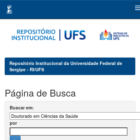
Skip
navigation
Repositório Institucional da Universidade Federal de
Sergipe - RI/UFS
Página de Busca
Buscar em:
por