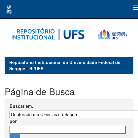
Skip
navigation
Repositório Institucional da Universidade Federal de
Sergipe - RI/UFS
Página de Busca
Buscar em:
por