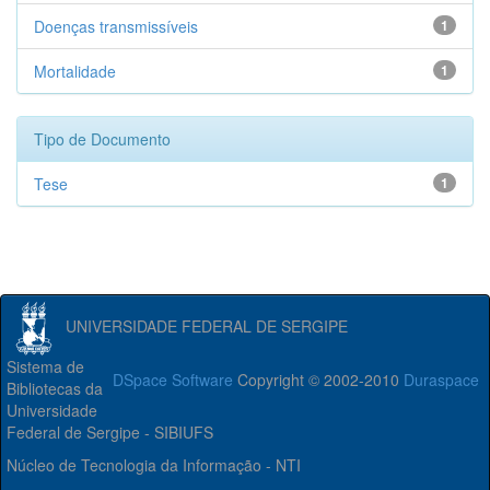
Doenças transmissíveis
1
Mortalidade
1
Tipo de Documento
Tese
1
UNIVERSIDADE FEDERAL DE SERGIPE
Sistema de
DSpace Software
Copyright © 2002-2010
Duraspace
Bibliotecas da
Universidade
Federal de Sergipe - SIBIUFS
Núcleo de Tecnologia da Informação - NTI