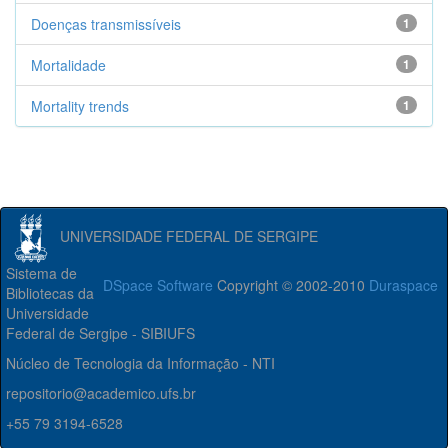
Doenças transmissíveis
1
Mortalidade
1
Mortality trends
1
UNIVERSIDADE FEDERAL DE SERGIPE
Sistema de
DSpace Software
Copyright © 2002-2010
Duraspace
Bibliotecas da
Universidade
Federal de Sergipe - SIBIUFS
Núcleo de Tecnologia da Informação - NTI
repositorio@academico.ufs.br
+55 79 3194-6528