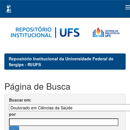
Skip
navigation
Repositório Institucional da Universidade Federal de
Sergipe - RI/UFS
Página de Busca
Buscar em:
por