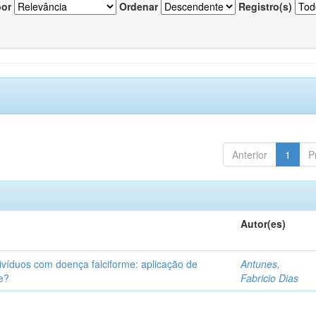
por
Ordenar
Registro(s)
Anterior
1
P
Autor(es)
ivíduos com doença falciforme: aplicação de
Antunes,
e?
Fabricio Dias