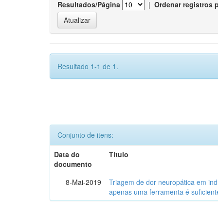
Resultados/Página
|
Ordenar registros 
Resultado 1-1 de 1.
Conjunto de itens:
Data do
Título
documento
8-Mai-2019
Triagem de dor neuropática em ind
apenas uma ferramenta é suficient