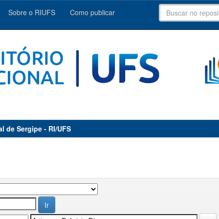
Sobre o RIUFS
Como publicar
al de Sergipe - RI/UFS