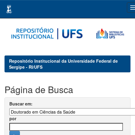
Skip
navigation
Repositório Institucional da Universidade Federal de
Sergipe - RI/UFS
Página de Busca
Buscar em:
por