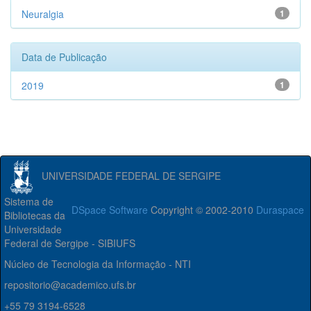
Neuralgia
1
Data de Publicação
2019
1
UNIVERSIDADE FEDERAL DE SERGIPE
Sistema de
DSpace Software
Copyright © 2002-2010
Duraspace
Bibliotecas da
Universidade
Federal de Sergipe - SIBIUFS
Núcleo de Tecnologia da Informação - NTI
repositorio@academico.ufs.br
+55 79 3194-6528