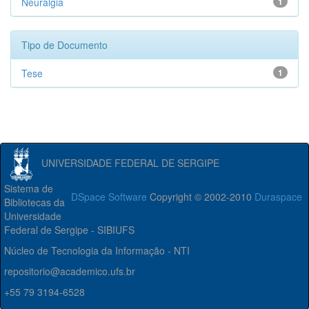
Neuralgia
1
Tipo de Documento
Tese
1
UNIVERSIDADE FEDERAL DE SERGIPE
Sistema de
DSpace Software
Copyright © 2002-2010
Duraspace
Bibliotecas da
Universidade
Federal de Sergipe - SIBIUFS
Núcleo de Tecnologia da Informação - NTI
repositorio@academico.ufs.br
+55 79 3194-6528