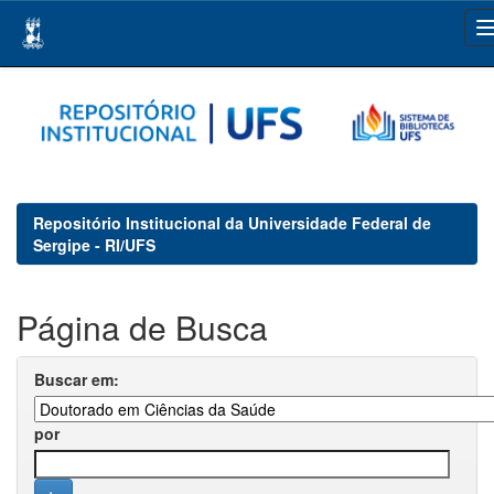
Skip
navigation
Repositório Institucional da Universidade Federal de
Sergipe - RI/UFS
Página de Busca
Buscar em:
por