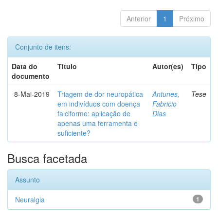
Anterior
1
Próximo
Conjunto de itens:
Data do
Título
Autor(es)
Tipo
documento
8-Mai-2019
Triagem de dor neuropática
Antunes,
Tese
em indivíduos com doença
Fabricio
falciforme: aplicação de
Dias
apenas uma ferramenta é
suficiente?
Busca facetada
Assunto
Neuralgia
1