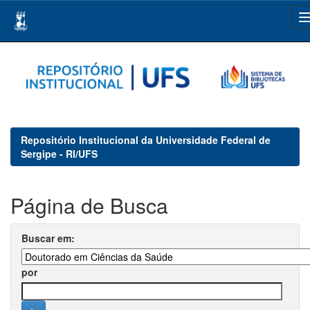
Skip
navigation
Repositório Institucional da Universidade Federal de
Sergipe - RI/UFS
Página de Busca
Buscar em:
por