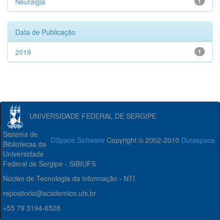
Neuralgia
1
Data de Publicação
2019
1
UNIVERSIDADE FEDERAL DE SERGIPE
Sistema de
DSpace Software
Copyright © 2002-2010
Duraspace
Bibliotecas da
Universidade
Federal de Sergipe - SIBIUFS
Núcleo de Tecnologia da Informação - NTI
repositorio@academico.ufs.br
+55 79 3194-6528