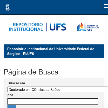
Skip
navigation
Repositório Institucional da Universidade Federal de
Sergipe - RI/UFS
Página de Busca
Buscar em:
por