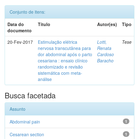
Conjunto de itens:
Data do
Título
Autor(es)
Tipo
documento
20-Fev-2017
Estimulação elétrica
Lotti,
Tese
nervosa transcutânea para
Renata
dor abdominal após o parto
Cardoso
cesariana : ensaio clínico
Baracho
randomizado e revisão
sistemática com meta-
análise
Busca facetada
Assunto
Abdominal pain
1
Cesarean section
1