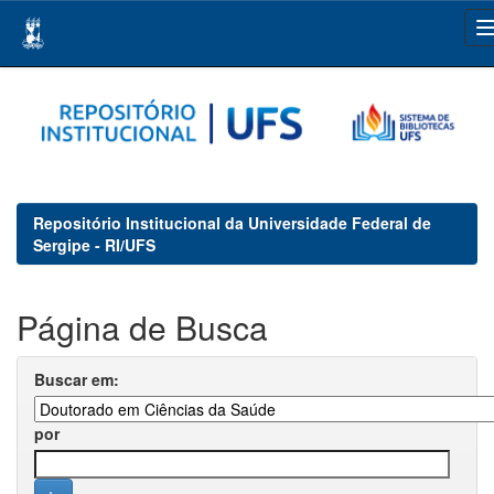
Skip
navigation
Repositório Institucional da Universidade Federal de
Sergipe - RI/UFS
Página de Busca
Buscar em:
por