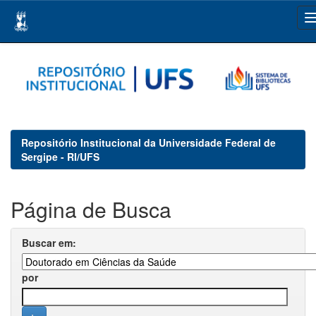
Skip
navigation
Repositório Institucional da Universidade Federal de
Sergipe - RI/UFS
Página de Busca
Buscar em:
por