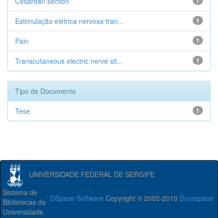
Cesarean section
1
Estimulação elétrica nervosa tran...
1
Pain
1
Transcutaneous electric nerve sti...
1
Tipo de Documento
Tese
1
UNIVERSIDADE FEDERAL DE SERGIPE
Sistema de
DSpace Software
Copyright © 2002-2010
Duraspace
Bibliotecas da
Universidade