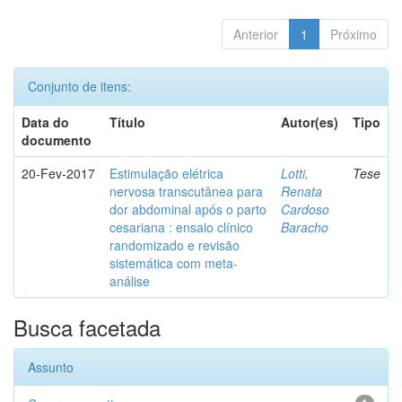
Anterior
1
Próximo
Conjunto de itens:
Data do
Título
Autor(es)
Tipo
documento
20-Fev-2017
Estimulação elétrica
Lotti,
Tese
nervosa transcutânea para
Renata
dor abdominal após o parto
Cardoso
cesariana : ensaio clínico
Baracho
randomizado e revisão
sistemática com meta-
análise
Busca facetada
Assunto