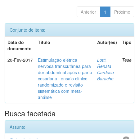
Anterior
1
Próximo
Conjunto de itens:
Data do
Título
Autor(es)
Tipo
documento
20-Fev-2017
Estimulação elétrica
Lotti,
Tese
nervosa transcutânea para
Renata
dor abdominal após o parto
Cardoso
cesariana : ensaio clínico
Baracho
randomizado e revisão
sistemática com meta-
análise
Busca facetada
Assunto