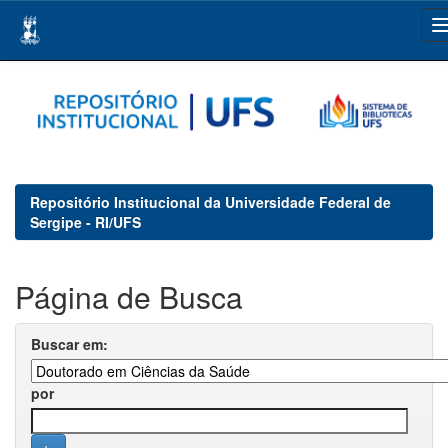
Skip
navigation
Repositório Institucional da Universidade Federal de
Sergipe - RI/UFS
Página de Busca
Buscar em:
por