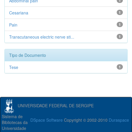
Abdominal pain
1
Cesariana
1
Pain
1
Transcutaneous electric nerve sti...
1
Tipo de Documento
Tese
1
UNIVERSIDADE FEDERAL DE SERGIPE
Sistema de
DSpace Software
Copyright © 2002-2010
Duraspace
Bibliotecas da
Universidade