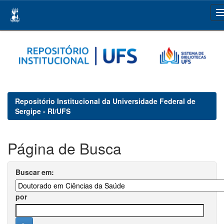
Skip
navigation
Repositório Institucional da Universidade Federal de
Sergipe - RI/UFS
Página de Busca
Buscar em:
por