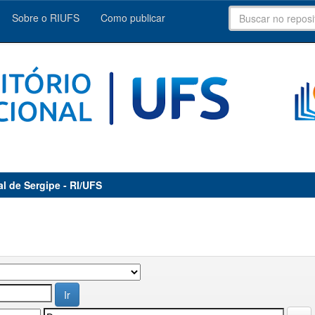
Sobre o RIUFS
Como publicar
al de Sergipe - RI/UFS