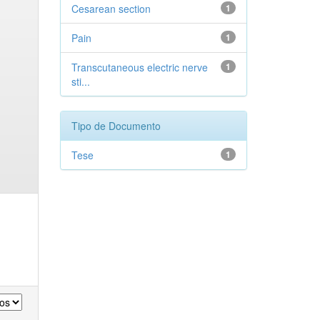
Cesarean section
1
Pain
1
Transcutaneous electric nerve
1
sti...
Tipo de Documento
Tese
1