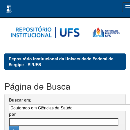
Skip
navigation
Repositório Institucional da Universidade Federal de
Sergipe - RI/UFS
Página de Busca
Buscar em:
por