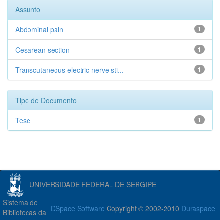
Assunto
Abdominal pain
1
Cesarean section
1
Transcutaneous electric nerve sti...
1
Tipo de Documento
Tese
1
UNIVERSIDADE FEDERAL DE SERGIPE
Sistema de
DSpace Software
Copyright © 2002-2010
Duraspace
Bibliotecas da