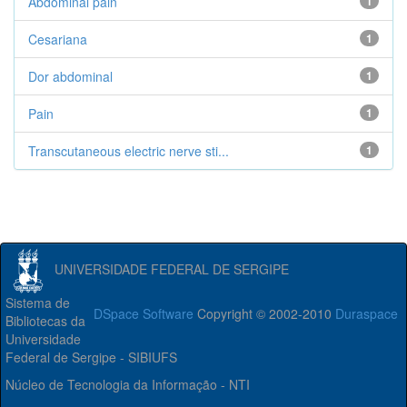
Abdominal pain
1
Cesariana
1
Dor abdominal
1
Pain
1
Transcutaneous electric nerve sti...
1
UNIVERSIDADE FEDERAL DE SERGIPE
Sistema de
DSpace Software
Copyright © 2002-2010
Duraspace
Bibliotecas da
Universidade
Federal de Sergipe - SIBIUFS
Núcleo de Tecnologia da Informação - NTI