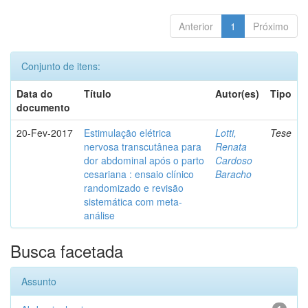
Anterior
1
Próximo
Conjunto de itens:
Data do
Título
Autor(es)
Tipo
documento
20-Fev-2017
Estimulação elétrica
Lotti,
Tese
nervosa transcutânea para
Renata
dor abdominal após o parto
Cardoso
cesariana : ensaio clínico
Baracho
randomizado e revisão
sistemática com meta-
análise
Busca facetada
Assunto