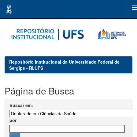
Skip
navigation
Repositório Institucional da Universidade Federal de
Sergipe - RI/UFS
Página de Busca
Buscar em:
por