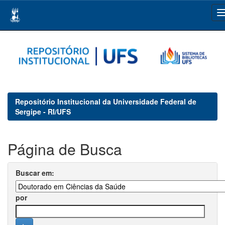
Skip
navigation
Repositório Institucional da Universidade Federal de
Sergipe - RI/UFS
Página de Busca
Buscar em:
por