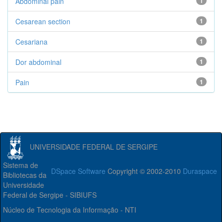
Abdominal pain
1
Cesarean section
1
Cesariana
1
Dor abdominal
1
Pain
1
UNIVERSIDADE FEDERAL DE SERGIPE
Sistema de
DSpace Software
Copyright © 2002-2010
Duraspace
Bibliotecas da
Universidade
Federal de Sergipe - SIBIUFS
Núcleo de Tecnologia da Informação - NTI