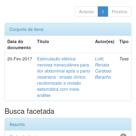
Anterior
1
Próximo
Conjunto de itens:
Data do
Título
Autor(es)
Tipo
documento
20-Fev-2017
Estimulação elétrica
Lotti,
Tese
nervosa transcutânea para
Renata
dor abdominal após o parto
Cardoso
cesariana : ensaio clínico
Baracho
randomizado e revisão
sistemática com meta-
análise
Busca facetada
Assunto