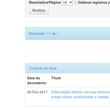
Resultados/Página
|
Ordenar registros 
Resultado 1-1 de 1.
Conjunto de itens:
Data do
Título
documento
20-Fev-2017
Estimulação elétrica nervosa transcu
ensaio clínico randomizado e revisão