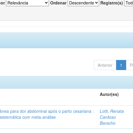
por
Ordenar
Registro(s)
Anterior
1
P
Autor(es)
tânea para dor abdominal após o parto cesariana :
Lotti, Renata
 sistemática com meta-análise
Cardoso
Baracho