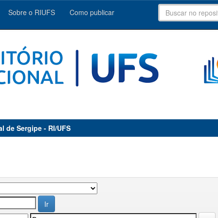
Sobre o RIUFS
Como publicar
al de Sergipe - RI/UFS