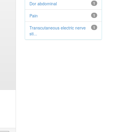
Dor abdominal
1
Pain
1
Transcutaneous electric nerve
1
sti...