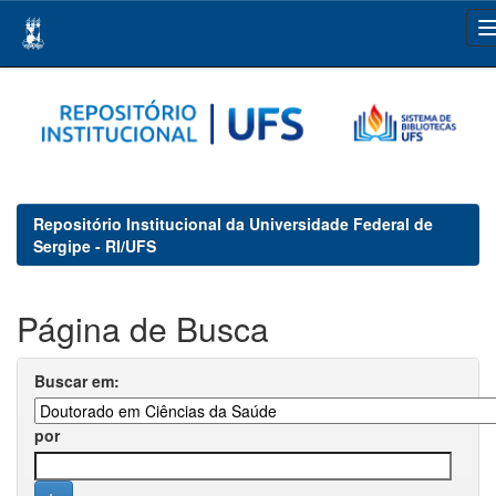
Skip
navigation
Repositório Institucional da Universidade Federal de
Sergipe - RI/UFS
Página de Busca
Buscar em:
por