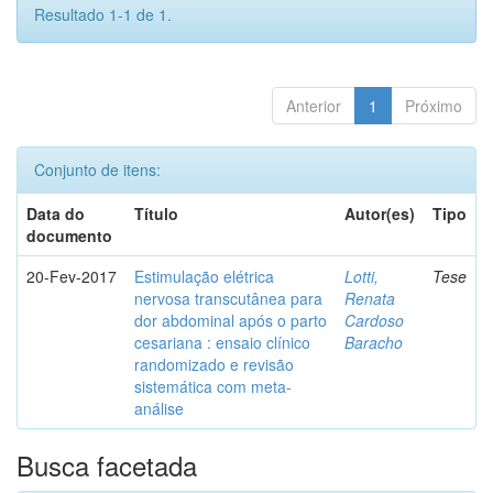
Resultado 1-1 de 1.
Anterior
1
Próximo
Conjunto de itens:
Data do
Título
Autor(es)
Tipo
documento
20-Fev-2017
Estimulação elétrica
Lotti,
Tese
nervosa transcutânea para
Renata
dor abdominal após o parto
Cardoso
cesariana : ensaio clínico
Baracho
randomizado e revisão
sistemática com meta-
análise
Busca facetada