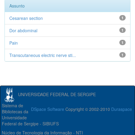
Assunto
Cesarean section
1
Dor abdominal
1
Pain
1
Transcutaneous electric nerve sti...
1
UNIVERSIDADE FEDERAL DE SERGIPE
Sistema de
DSpace Software
Copyright © 2002-2010
Duraspace
Bibliotecas da
Universidade
Federal de Sergipe - SIBIUFS
Núcleo de Tecnologia da Informação - NTI