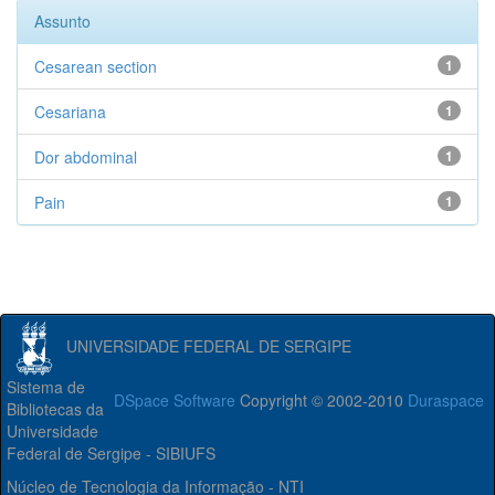
Assunto
Cesarean section
1
Cesariana
1
Dor abdominal
1
Pain
1
UNIVERSIDADE FEDERAL DE SERGIPE
Sistema de
DSpace Software
Copyright © 2002-2010
Duraspace
Bibliotecas da
Universidade
Federal de Sergipe - SIBIUFS
Núcleo de Tecnologia da Informação - NTI