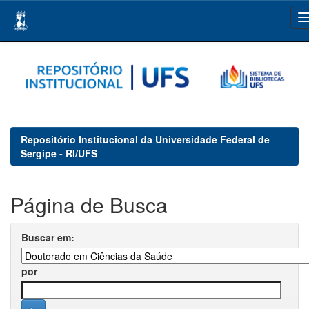
Skip
navigation
Repositório Institucional da Universidade Federal de
Sergipe - RI/UFS
Página de Busca
Buscar em:
por