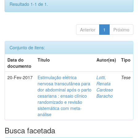
Resultado 1-1 de 1.
Anterior
1
Próximo
Conjunto de itens:
Data do
Título
Autor(es)
Tipo
documento
20-Fev-2017
Estimulação elétrica
Lotti,
Tese
nervosa transcutânea para
Renata
dor abdominal após o parto
Cardoso
cesariana : ensaio clínico
Baracho
randomizado e revisão
sistemática com meta-
análise
Busca facetada