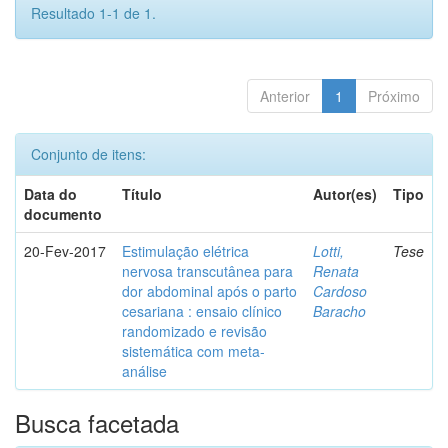
Resultado 1-1 de 1.
Anterior
1
Próximo
Conjunto de itens:
Data do
Título
Autor(es)
Tipo
documento
20-Fev-2017
Estimulação elétrica
Lotti,
Tese
nervosa transcutânea para
Renata
dor abdominal após o parto
Cardoso
cesariana : ensaio clínico
Baracho
randomizado e revisão
sistemática com meta-
análise
Busca facetada