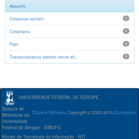
Assunto
Cesarean section
1
Cesariana
1
Pain
1
Transcutaneous electric nerve sti...
1
UNIVERSIDADE FEDERAL DE SERGIPE
Sistema de
DSpace Software
Copyright © 2002-2010
Duraspace
Bibliotecas da
Universidade
Federal de Sergipe - SIBIUFS
Núcleo de Tecnologia da Informação - NTI