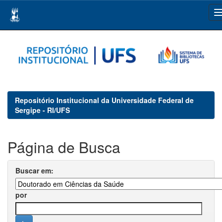
Skip
navigation
Repositório Institucional da Universidade Federal de
Sergipe - RI/UFS
Página de Busca
Buscar em:
por