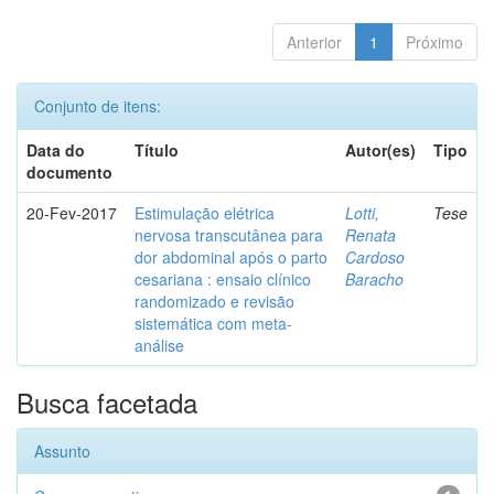
Anterior
1
Próximo
Conjunto de itens:
Data do
Título
Autor(es)
Tipo
documento
20-Fev-2017
Estimulação elétrica
Lotti,
Tese
nervosa transcutânea para
Renata
dor abdominal após o parto
Cardoso
cesariana : ensaio clínico
Baracho
randomizado e revisão
sistemática com meta-
análise
Busca facetada
Assunto