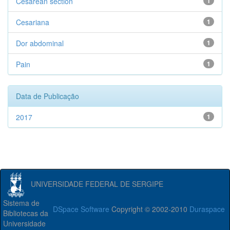
Cesarean section
1
Cesariana
1
Dor abdominal
1
Pain
1
Data de Publicação
2017
1
UNIVERSIDADE FEDERAL DE SERGIPE
Sistema de
DSpace Software
Copyright © 2002-2010
Duraspace
Bibliotecas da
Universidade