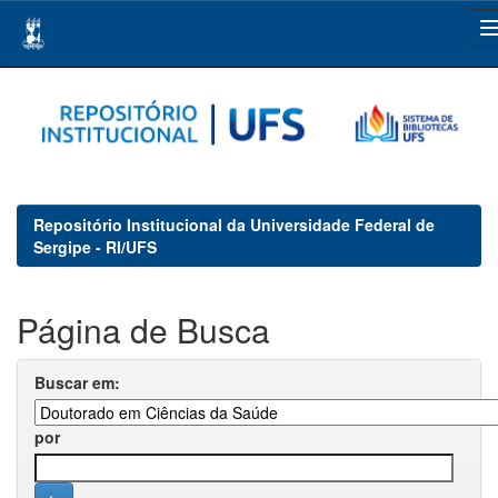
Skip
navigation
Repositório Institucional da Universidade Federal de
Sergipe - RI/UFS
Página de Busca
Buscar em:
por