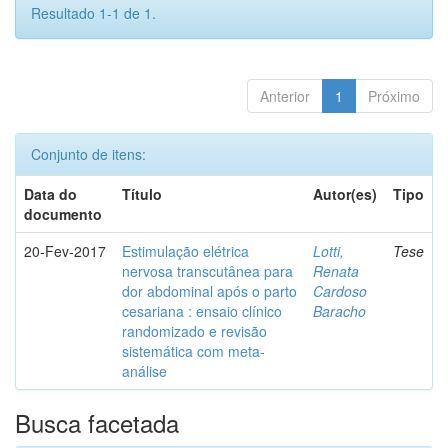
Resultado 1-1 de 1.
Anterior
1
Próximo
Conjunto de itens:
Data do
Título
Autor(es)
Tipo
documento
20-Fev-2017
Estimulação elétrica
Lotti,
Tese
nervosa transcutânea para
Renata
dor abdominal após o parto
Cardoso
cesariana : ensaio clínico
Baracho
randomizado e revisão
sistemática com meta-
análise
Busca facetada