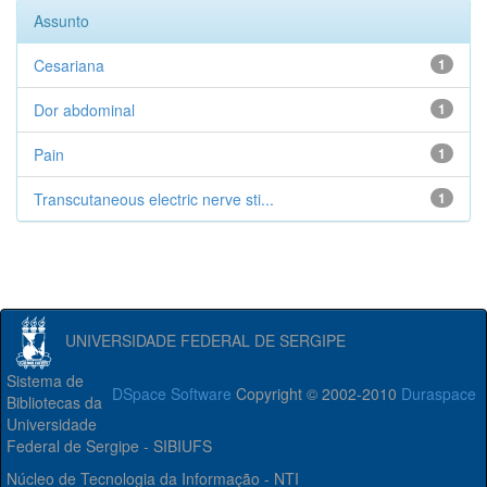
Assunto
Cesariana
1
Dor abdominal
1
Pain
1
Transcutaneous electric nerve sti...
1
UNIVERSIDADE FEDERAL DE SERGIPE
Sistema de
DSpace Software
Copyright © 2002-2010
Duraspace
Bibliotecas da
Universidade
Federal de Sergipe - SIBIUFS
Núcleo de Tecnologia da Informação - NTI