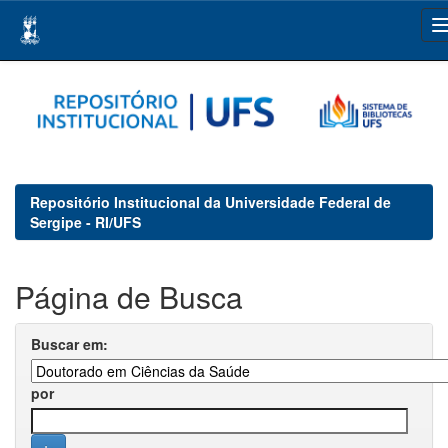
Skip
navigation
Repositório Institucional da Universidade Federal de
Sergipe - RI/UFS
Página de Busca
Buscar em:
por