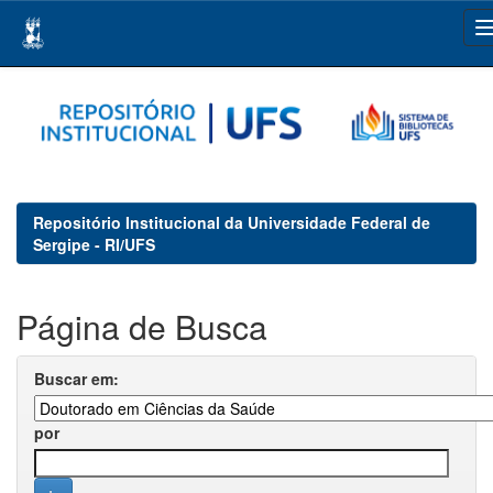
Skip
navigation
Repositório Institucional da Universidade Federal de
Sergipe - RI/UFS
Página de Busca
Buscar em:
por