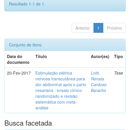
Resultado 1-1 de 1.
Anterior
1
Próximo
Conjunto de itens:
Data do
Título
Autor(es)
Tipo
documento
20-Fev-2017
Estimulação elétrica
Lotti,
Tese
nervosa transcutânea para
Renata
dor abdominal após o parto
Cardoso
cesariana : ensaio clínico
Baracho
randomizado e revisão
sistemática com meta-
análise
Busca facetada