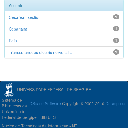
Assunto
Cesarean section
1
Cesariana
1
Pain
1
Transcutaneous electric nerve sti...
1
UNIVERSIDADE FEDERAL DE SERGIPE
Sistema de
DSpace Software
Copyright © 2002-2010
Duraspace
Bibliotecas da
Universidade
Federal de Sergipe - SIBIUFS
Núcleo de Tecnologia da Informação - NTI